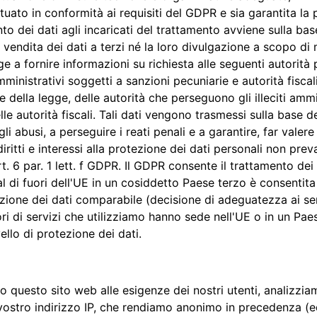
uato in conformità ai requisiti del GDPR e sia garantita la 
nto dei dati agli incaricati del trattamento avviene sulla base 
vendita dei dati a terzi né la loro divulgazione a scopo di
ge a fornire informazioni su richiesta alle seguenti autorità
mministrativi soggetti a sanzioni pecuniarie e autorità fiscali.
 della legge, delle autorità che perseguono gli illeciti ammi
le autorità fiscali. Tali dati vengono trasmessi sulla base d
i abusi, a perseguire i reati penali e a garantire, far valere e
iritti e interessi alla protezione dei dati personali non prev
art. 6 par. 1 lett. f GDPR. Il GDPR consente il trattamento dei 
al di fuori dell'UE in un cosiddetto Paese terzo è consentita
tezione dei dati comparabile (decisione di adeguatezza ai sen
ori di servizi che utilizziamo hanno sede nell'UE o in un Paes
ello di protezione dei dati.
o questo sito web alle esigenze dei nostri utenti, analizziam
l vostro indirizzo IP, che rendiamo anonimo in precedenza (