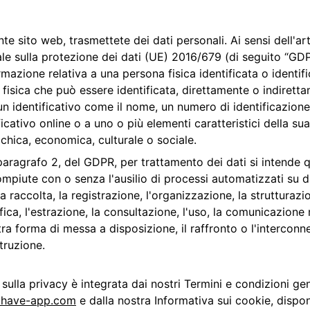
te sito web, trasmettete dei dati personali. Ai sensi dell'art
e sulla protezione dei dati (UE) 2016/679 (di seguito “GDPR
rmazione relativa a una persona fisica identificata o identifi
a fisica che può essere identificata, direttamente o indiretta
n identificativo come il nome, un numero di identificazione, 
ficativo online o a uno o più elementi caratteristici della sua 
sichica, economica, culturale o sociale.
, paragrafo 2, del GDPR, per trattamento dei dati si intende 
mpiute con o senza l'ausilio di processi automatizzati su da
a raccolta, la registrazione, l'organizzazione, la strutturazi
ica, l'estrazione, la consultazione, l'uso, la comunicazione
tra forma di messa a disposizione, il raffronto o l'interconne
truzione.
ulla privacy è integrata dai nostri Termini e condizioni gene
sthave-app.com
 e dalla nostra Informativa sui cookie, disponi